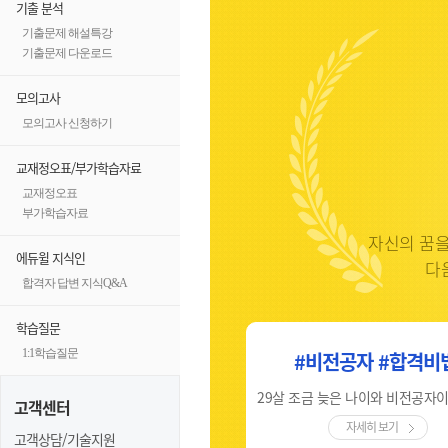
기출 분석
기출문제 해설특강
기출문제 다운로드
모의고사
모의고사 신청하기
교재정오표/부가학습자료
교재정오표
부가학습자료
자신의 꿈을
에듀윌 지식인
다
합격자 답변 지식Q&A
학습질문
1:1학습질문
#비전공자 #합격의키
#비전공자 #합격비
체계적인 강의, 합격문을 여는 비밀번호 '에듀윌'
고객센터
자세히 보기
자세히 보기
고객상담/기술지원