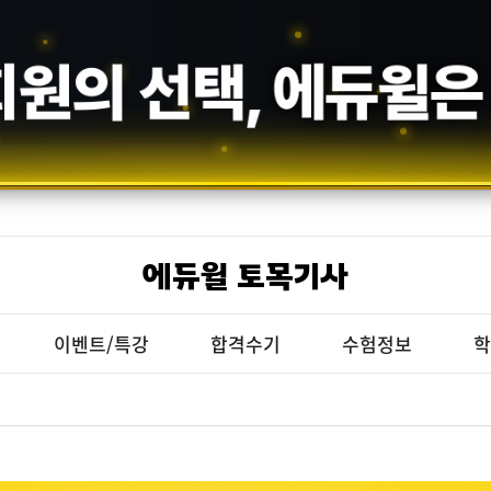
회원의 선택,
에듀윌
은
에듀윌 토목기사
이벤트/특강
합격수기
수험정보
학