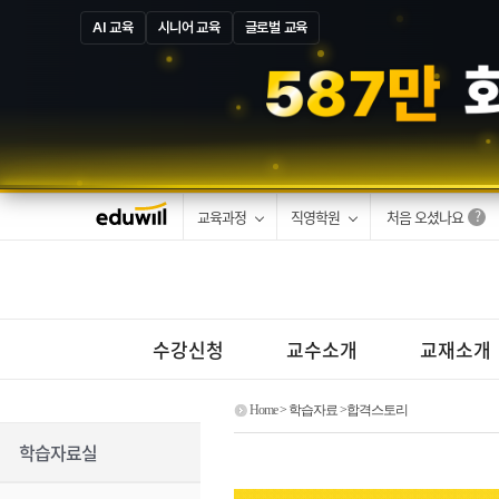
AI 교육
시니어 교육
글로벌 교육
5
8
7
만
교육과정
직영학원
처음 오셨나요
수강신청
교수소개
교재소개
Home
> 학습자료 >합격스토리
학습자료실