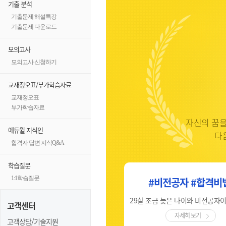
기출 분석
기출문제 해설특강
기출문제 다운로드
모의고사
모의고사 신청하기
교재정오표/부가학습자료
교재정오표
부가학습자료
자신의 꿈을
에듀윌 지식인
다
합격자 답변 지식Q&A
학습질문
1:1학습질문
#비전공자 #합격의키
#비전공자 #합격비
체계적인 강의, 합격문을 여는 비밀번호 '에듀윌'
고객센터
자세히 보기
자세히 보기
고객상담/기술지원