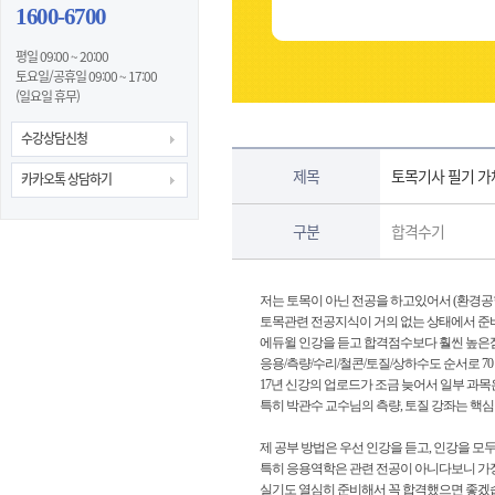
1600-6700
평일 09:00 ~ 20:00
토요일/공휴일 09:00 ~ 17:00
(일요일 휴무)
수강상담신청
제목
토목기사 필기 가
카카오톡 상담하기
구분
합격수기
저는 토목이 아닌 전공을 하고있어서 (환경공
토목관련 전공지식이 거의 없는 상태에서 
에듀윌 인강을 듣고 합격점수보다 훨씬 높은
응용/측량/수리/철콘/토질/상하수도 순서로 70 95 
17년 신강의 업로드가 조금 늦어서 일부 과목은 
특히 박관수 교수님의 측량, 토질 강좌는 핵
제 공부 방법은 우선 인강을 듣고, 인강을 모
특히 응용역학은 관련 전공이 아니다보니 가장
실기도 열심히 준비해서 꼭 합격했으면 좋겠습