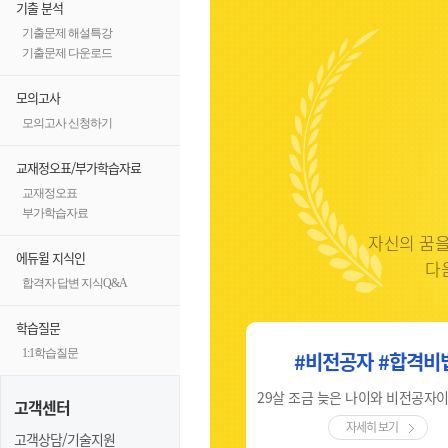
기출 분석
기출문제 해설특강
기출문제 다운로드
모의고사
모의고사 신청하기
교재정오표/부가학습자료
교재정오표
부가학습자료
자신의 꿈을
에듀윌 지식인
다
합격자 답변 지식Q&A
학습질문
1:1학습질문
#비전공자 #합격의키
#비전공자 #합격비
체계적인 강의, 합격문을 여는 비밀번호 '에듀윌'
고객센터
자세히 보기
자세히 보기
고객상담/기술지원