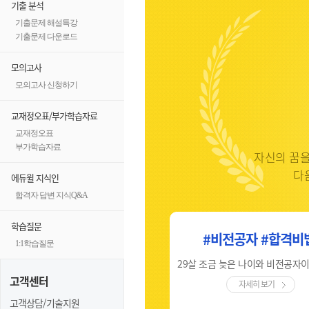
기출 분석
기출문제 해설특강
기출문제 다운로드
모의고사
모의고사 신청하기
교재정오표/부가학습자료
교재정오표
부가학습자료
자신의 꿈을
다
에듀윌 지식인
합격자 답변 지식Q&A
학습질문
#비전공자 #합격의키
#비전공자 #합격비
1:1학습질문
체계적인 강의, 합격문을 여는 비밀번호 '에듀윌'
고객센터
자세히 보기
자세히 보기
고객상담/기술지원