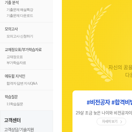
기출 분석
기출문제 해설특강
기출문제 다운로드
모의고사
모의고사 신청하기
교재정오표/부가학습자료
교재정오표
부가학습자료
자신의 꿈을
다
에듀윌 지식인
합격자 답변 지식Q&A
학습질문
#비전공자 #합격의키
#비전공자 #합격비
1:1학습질문
체계적인 강의, 합격문을 여는 비밀번호 '에듀윌'
고객센터
자세히 보기
자세히 보기
고객상담/기술지원