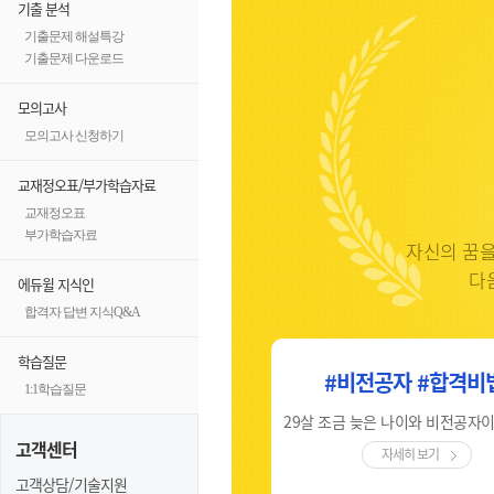
기출 분석
기출문제 해설특강
기출문제 다운로드
모의고사
모의고사 신청하기
교재정오표/부가학습자료
교재정오표
부가학습자료
자신의 꿈을
다
에듀윌 지식인
합격자 답변 지식Q&A
학습질문
#비전공자 #합격의키
#비전공자 #합격비
1:1학습질문
체계적인 강의, 합격문을 여는 비밀번호 '에듀윌'
고객센터
자세히 보기
자세히 보기
고객상담/기술지원